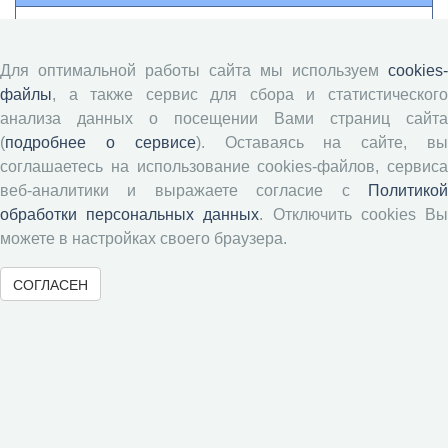
Памятка рецензенту
Положение о рецензировании
Для оптимальной работы сайта мы используем
cookies-
Форма рецензии
файлы
, а также сервис для сбора и статистического
анализа данных о посещении Вами страниц сайта
(
подробнее о сервисе
). Оставаясь на сайте, в
Журналы ВолНЦ РАН
соглашаетесь на использование cookies-файлов, сервиса
веб-аналитики и выражаете согласие с
Политикой
обработки персональных данных
. Отключить cookies В
Экономические и социальные перемены
можете в настройках своего браузера.
Проблемы развития территории
Вопросы территориального развития
СОГЛАСЕН
Социальное пространство
Юный экономист
АгроЗооТехника