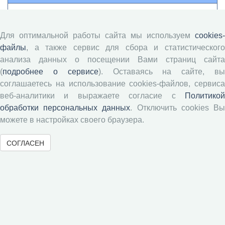
Памятка рецензенту
Положение о рецензировании
Для оптимальной работы сайта мы используем
cookies-
Форма рецензии
файлы
, а также сервис для сбора и статистического
анализа данных о посещении Вами страниц сайта
(
подробнее о сервисе
). Оставаясь на сайте, в
Журналы ВолНЦ РАН
соглашаетесь на использование cookies-файлов, сервиса
веб-аналитики и выражаете согласие с
Политикой
обработки персональных данных
. Отключить cookies В
Экономические и социальные перемены
можете в настройках своего браузера.
Проблемы развития территории
Вопросы территориального развития
СОГЛАСЕН
Социальное пространство
Юный экономист
АгроЗооТехника