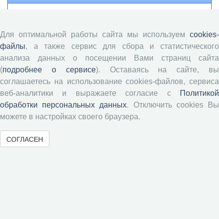
Памятка рецензенту
Положение о рецензировании
Для оптимальной работы сайта мы используем
cookies-
Форма рецензии
файлы
, а также сервис для сбора и статистического
анализа данных о посещении Вами страниц сайта
(
подробнее о сервисе
). Оставаясь на сайте, в
Журналы ВолНЦ РАН
соглашаетесь на использование cookies-файлов, сервиса
веб-аналитики и выражаете согласие с
Политикой
обработки персональных данных
. Отключить cookies В
Экономические и социальные перемены
можете в настройках своего браузера.
Проблемы развития территории
Вопросы территориального развития
СОГЛАСЕН
Социальное пространство
Юный экономист
АгроЗооТехника