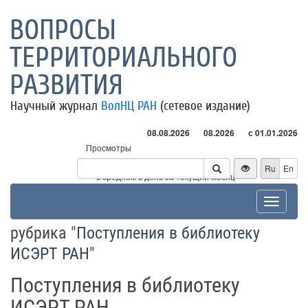
ВОПРОСЫ
ТЕРРИТОРИАЛЬНОГО
РАЗВИТИЯ
Научный журнал
ВолНЦ РАН
(сетевое издание)
08.08.2026
08.2026
с 01.01.2026
Просмотры
Посетители
Ru
En
* - в среднем в день за текущий месяц
Toggle
navigat
рубрика "
Поступления в библиотеку
ИСЭРТ РАН
"
Поступления в библиотеку
ИСЭРТ РАН