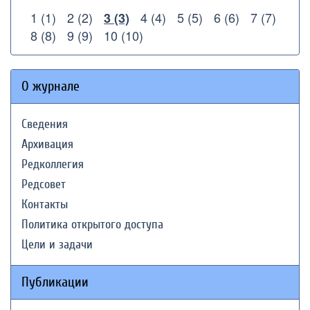
1 (1)
2 (2)
4 (4)
5 (5)
6 (6)
7 (7)
3 (3)
8 (8)
9 (9)
10 (10)
О журнале
Сведения
Архивация
Редколлегия
Редсовет
Контакты
Политика открытого доступа
Цели и задачи
Публикации