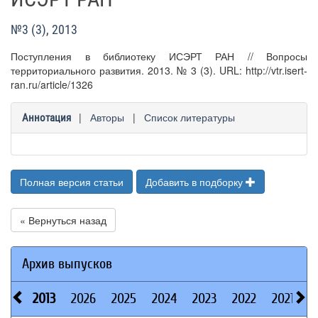
№3 (3), 2013
Поступления в библиотеку ИСЭРТ РАН // Вопросы
территориального развития. 2013. № 3 (3). URL: http://vtr.isert-
ran.ru/article/1326
|
Авторы
|
Список литературы
Аннотация
Полная версия статьи
Добавить в подборку
« Вернуться назад
Архив выпусков
2013
2026
2025
2024
2023
2022
2021
2