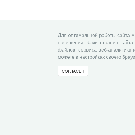
Для оптимальной работы сайта 
посещении Вами страниц сайта 
файлов, сервиса веб-аналитики 
можете в настройках своего брауз
СОГЛАСЕН
© 2000-2026 Вологодский научный центр Российско
Контент доступен под лицензией
Creative Commons 
Метаданные издания можно просматривать, скачивать, копировать