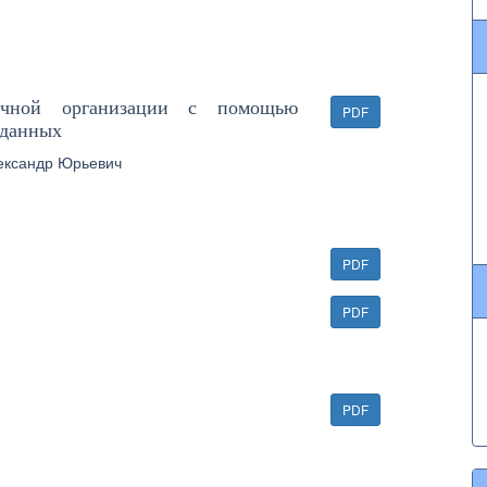
аучной организации с помощью
PDF
 данных
ександр Юрьевич
PDF
PDF
PDF