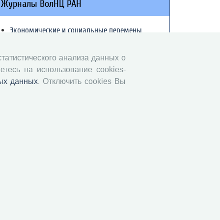
Журналы ВолНЦ РАН
Экономические и социальные перемены
Проблемы развития территории
Вопросы территориального развития
 статистического анализа данных о
етесь на использование cookies-
Социальное пространство
ых данных
. Отключить cookies Вы
Юный экономист
АгроЗооТехника