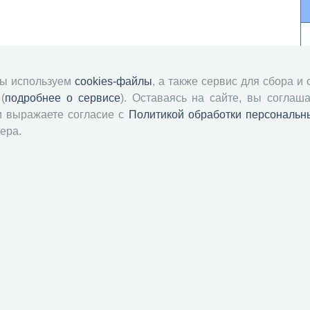
мы используем
cookies-файлы
, а также сервис для сбора и
(
подробнее о сервисе
). Оставаясь на сайте, вы соглаша
и выражаете согласие с
Политикой обработки персональн
ера.
й академии наук
Attribution-NonCommercial-NoDerivatives 4.0 International License
 и распространять без дополнительного разрешения