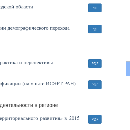
одской области
PDF
ции демографического перехода
PDF
актика и перспективы
PDF
ификации (на опыте ИСЭРТ РАН)
PDF
деятельности в регионе
ерриториального развития» в 2015
PDF