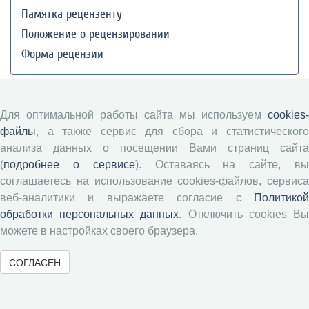
Памятка рецензенту
Положение о рецензировании
Форма рецензии
Журналы ВолНЦ РАН
Для оптимальной работы сайта мы используем
cookies-
файлы
, а также сервис для сбора и статистического
Экономические и социальные перемены
анализа данных о посещении Вами страниц сайта
Проблемы развития территории
(
подробнее о сервисе
). Оставаясь на сайте, в
соглашаетесь на использование cookies-файлов, сервиса
Вопросы территориального развития
веб-аналитики и выражаете согласие с
Политикой
Социальное пространство
обработки персональных данных
. Отключить cookies В
Юный экономист
можете в настройках своего браузера.
АгроЗооТехника
СОГЛАСЕН