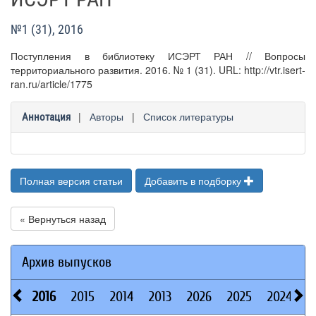
№1 (31), 2016
Поступления в библиотеку ИСЭРТ РАН // Вопросы
территориального развития. 2016. № 1 (31). URL: http://vtr.isert-
ran.ru/article/1775
|
Авторы
|
Список литературы
Аннотация
Полная версия статьи
Добавить в подборку
« Вернуться назад
Архив выпусков
2016
2015
2014
2013
2026
2025
2024
2