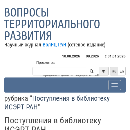
ВОПРОСЫ
ТЕРРИТОРИАЛЬНОГО
РАЗВИТИЯ
Научный журнал
ВолНЦ РАН
(сетевое издание)
10.08.2026
08.2026
с 01.01.2026
Просмотры
Посетители
Ru
En
* - в среднем в день за текущий месяц
Toggle
navigat
рубрика "
Поступления в библиотеку
ИСЭРТ РАН
"
Поступления в библиотеку
ИСЭРТ РАН