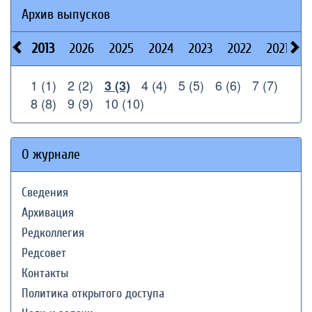
Архив выпусков
2013
2026
2025
2024
2023
2022
2021
2
1 (1)
2 (2)
4 (4)
5 (5)
6 (6)
7 (7)
3 (3)
8 (8)
9 (9)
10 (10)
О журнале
Сведения
Архивация
Редколлегия
Редсовет
Контакты
Политика открытого доступа