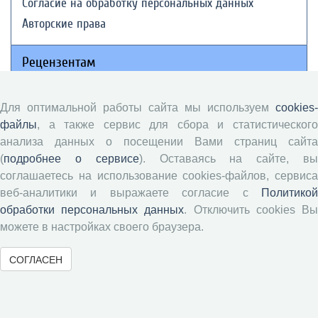
Согласие на обработку персональных данных
Авторские права
Рецензентам
Памятка рецензенту
Для оптимальной работы сайта мы используем
cookies-
Положение о рецензировании
файлы
, а также сервис для сбора и статистического
Форма рецензии
анализа данных о посещении Вами страниц сайта
(
подробнее о сервисе
). Оставаясь на сайте, в
соглашаетесь на использование cookies-файлов, сервиса
веб-аналитики и выражаете согласие с
Политикой
Журналы ВолНЦ РАН
обработки персональных данных
. Отключить cookies В
можете в настройках своего браузера.
Экономические и социальные перемены
Проблемы развития территории
СОГЛАСЕН
Вопросы территориального развития
Социальное пространство
Юный экономист