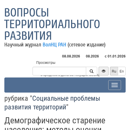
ВОПРОСЫ
ТЕРРИТОРИАЛЬНОГО
РАЗВИТИЯ
Научный журнал
ВолНЦ РАН
(сетевое издание)
08.08.2026
08.2026
с 01.01.2026
Просмотры
Посетители
Ru
En
* - в среднем в день за текущий месяц
Toggle
navigat
рубрика "
Социальные проблемы
развития территорий
"
Демографическое старение
населения: методы оценки