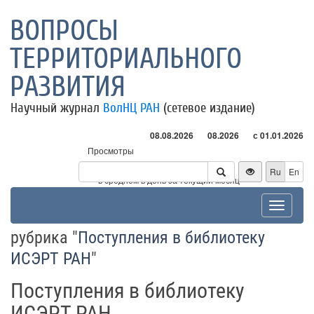
ВОПРОСЫ
ТЕРРИТОРИАЛЬНОГО
РАЗВИТИЯ
Научный журнал
ВолНЦ РАН
(сетевое издание)
08.08.2026
08.2026
с 01.01.2026
Просмотры
Посетители
Ru
En
* - в среднем в день за текущий месяц
Toggle
navigat
рубрика "
Поступления в библиотеку
ИСЭРТ РАН
"
Поступления в библиотеку
ИСЭРТ РАН