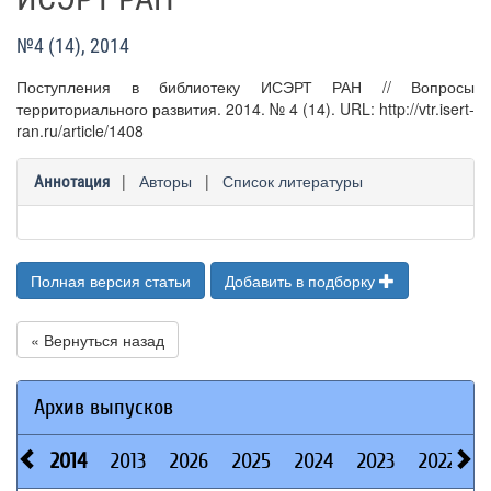
№4 (14), 2014
Поступления в библиотеку ИСЭРТ РАН // Вопросы
территориального развития. 2014. № 4 (14). URL: http://vtr.isert-
ran.ru/article/1408
|
Авторы
|
Список литературы
Аннотация
Полная версия статьи
Добавить в подборку
« Вернуться назад
Архив выпусков
2014
2013
2026
2025
2024
2023
2022
2