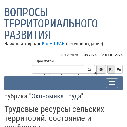
ВОПРОСЫ
ТЕРРИТОРИАЛЬНОГО
РАЗВИТИЯ
Научный журнал
ВолНЦ РАН
(сетевое издание)
09.08.2026
08.2026
с 01.01.2026
Просмотры
Посетители
Ru
En
* - в среднем в день за текущий месяц
Toggle
navigat
рубрика "
Экономика труда
"
Трудовые ресурсы сельских
территорий: состояние и