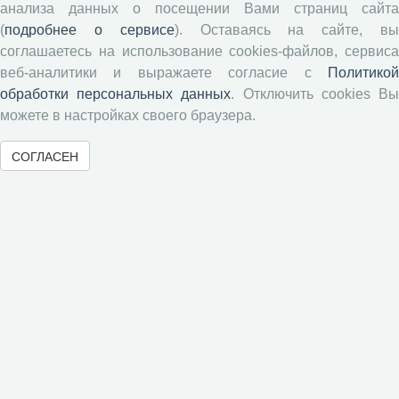
анализа данных о посещении Вами страниц сайта
Памятка рецензенту
(
подробнее о сервисе
). Оставаясь на сайте, в
соглашаетесь на использование cookies-файлов, сервиса
Положение о рецензировании
веб-аналитики и выражаете согласие с
Политикой
Форма рецензии
обработки персональных данных
. Отключить cookies В
можете в настройках своего браузера.
Журналы ВолНЦ РАН
СОГЛАСЕН
Экономические и социальные перемены
Проблемы развития территории
Вопросы территориального развития
Социальное пространство
Юный экономист
АгроЗооТехника