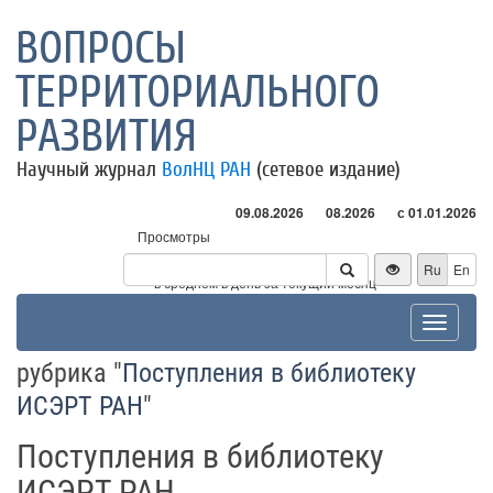
ВОПРОСЫ
ТЕРРИТОРИАЛЬНОГО
РАЗВИТИЯ
Научный журнал
ВолНЦ РАН
(сетевое издание)
09.08.2026
08.2026
с 01.01.2026
Просмотры
Посетители
Ru
En
* - в среднем в день за текущий месяц
Toggle
navigat
рубрика "
Поступления в библиотеку
ИСЭРТ РАН
"
Поступления в библиотеку
ИСЭРТ РАН