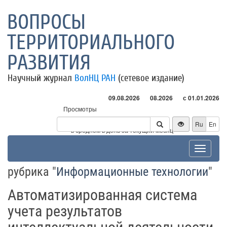
ВОПРОСЫ
ТЕРРИТОРИАЛЬНОГО
РАЗВИТИЯ
Научный журнал
ВолНЦ РАН
(сетевое издание)
09.08.2026
08.2026
с 01.01.2026
Просмотры
Посетители
Ru
En
* - в среднем в день за текущий месяц
Toggle
navigat
рубрика "
Информационные технологии
"
Автоматизированная система
учета результатов