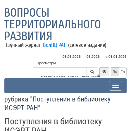
ВОПРОСЫ
ТЕРРИТОРИАЛЬНОГО
РАЗВИТИЯ
Научный журнал
ВолНЦ РАН
(сетевое издание)
08.08.2026
08.2026
с 01.01.2026
Просмотры
Посетители
Ru
En
* - в среднем в день за текущий месяц
Toggle
navigat
рубрика "
Поступления в библиотеку
ИСЭРТ РАН
"
Поступления в библиотеку
ИСЭРТ РАН