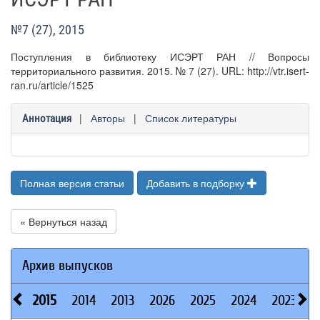
№7 (27), 2015
Поступления в библиотеку ИСЭРТ РАН // Вопросы
территориального развития. 2015. № 7 (27). URL: http://vtr.isert-
ran.ru/article/1525
|
Авторы
|
Список литературы
Аннотация
Полная версия статьи
Добавить в подборку
« Вернуться назад
Архив выпусков
2015
2014
2013
2026
2025
2024
2023
2