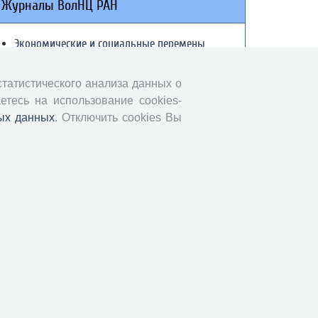
Журналы ВолНЦ РАН
Экономические и социальные перемены
Проблемы развития территории
Вопросы территориального развития
 статистического анализа данных о
етесь на использование cookies-
Социальное пространство
ых данных
. Отключить cookies Вы
Юный экономист
АгроЗооТехника