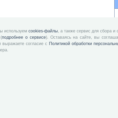
мы используем
cookies-файлы
, а также сервис для сбора и
(
подробнее о сервисе
). Оставаясь на сайте, вы соглаша
и выражаете согласие с
Политикой обработки персональн
ера.
й академии наук
Attribution-NonCommercial-NoDerivatives 4.0 International License
 и распространять без дополнительного разрешения