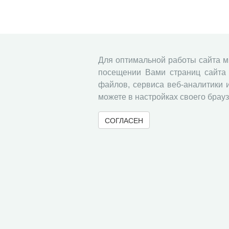
Для оптимальной работы сайта 
посещении Вами страниц сайта 
файлов, сервиса веб-аналитики 
можете в настройках своего брауз
СОГЛАСЕН
© 2000-2026 Вологодский научный центр Российско
Контент доступен под лицензией
Creative Commons 
Метаданные издания можно просматривать, скачивать, копировать