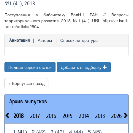
№1 (41), 2018
Поступления в библиотеку ВолНЦ РАН // Вопросы
территориального развития. 2018. № 1 (41). URL: http://vtr.isert-
ran.ru/article/2504
|
Авторы
|
Список литературы
Аннотация
Полная версия статьи
Добавить в подборку
« Вернуться назад
Архив выпусков
2018
2017
2016
2015
2014
2013
2026
2
2 (42)
3 (43)
4 (44)
5 (45)
1 (41)