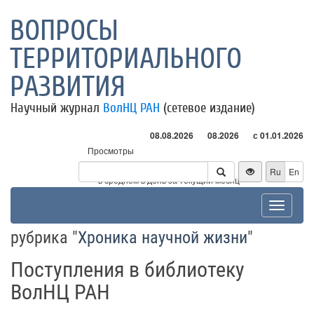
ВОПРОСЫ
ТЕРРИТОРИАЛЬНОГО
РАЗВИТИЯ
Научный журнал
ВолНЦ РАН
(сетевое издание)
08.08.2026
08.2026
с 01.01.2026
Просмотры
Посетители
Ru
En
* - в среднем в день за текущий месяц
Toggle
navigat
рубрика "
Хроника научной жизни
"
Поступления в библиотеку
ВолНЦ РАН