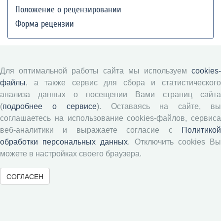
Положение о рецензировании
Форма рецензии
Журналы ВолНЦ РАН
Для оптимальной работы сайта мы используем
cookies-
файлы
, а также сервис для сбора и статистического
Экономические и социальные перемены
анализа данных о посещении Вами страниц сайта
Проблемы развития территории
(
подробнее о сервисе
). Оставаясь на сайте, в
Вопросы территориального развития
соглашаетесь на использование cookies-файлов, сервиса
Социальное пространство
веб-аналитики и выражаете согласие с
Политикой
обработки персональных данных
. Отключить cookies В
Юный экономист
можете в настройках своего браузера.
АгроЗооТехника
СОГЛАСЕН