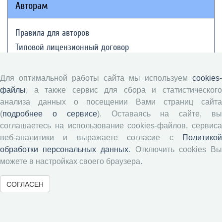
Авторам
Правила для авторов
Типовой лицензионный договор
Публикационная этика
Согласие на обработку персональных данных
Для оптимальной работы сайта мы используем
cookies-
Авторские права
файлы
, а также сервис для сбора и статистического
анализа данных о посещении Вами страниц сайта
(
подробнее о сервисе
). Оставаясь на сайте, в
Рецензентам
соглашаетесь на использование cookies-файлов, сервиса
веб-аналитики и выражаете согласие с
Политикой
Памятка рецензенту
обработки персональных данных
. Отключить cookies В
Положение о рецензировании
можете в настройках своего браузера.
Форма рецензии
СОГЛАСЕН
Журналы ВолНЦ РАН