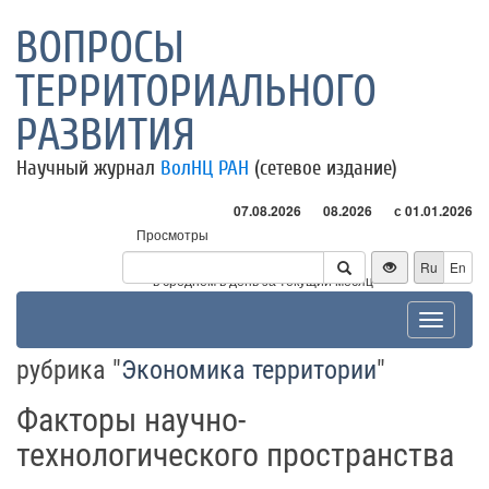
ВОПРОСЫ
ТЕРРИТОРИАЛЬНОГО
РАЗВИТИЯ
Научный журнал
ВолНЦ РАН
(сетевое издание)
07.08.2026
08.2026
с 01.01.2026
Просмотры
Посетители
Ru
En
* - в среднем в день за текущий месяц
Toggle
navigat
рубрика "
Экономика территории
"
Факторы научно-
технологического пространства