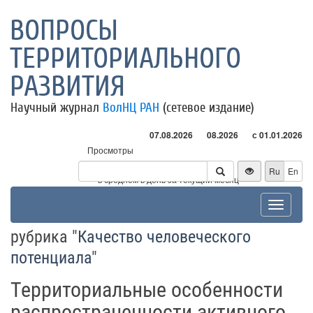
ВОПРОСЫ
ТЕРРИТОРИАЛЬНОГО
РАЗВИТИЯ
Научный журнал
ВолНЦ РАН
(сетевое издание)
07.08.2026
08.2026
с 01.01.2026
Просмотры
Посетители
Ru
En
* - в среднем в день за текущий месяц
Toggle
navigat
рубрика "
Качество человеческого
потенциала
"
Территориальные особенности
распространенности активного