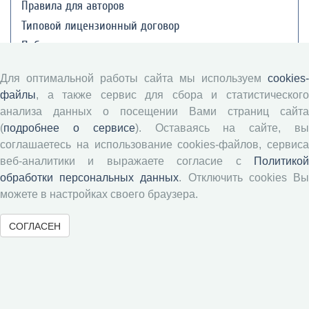
Правила для авторов
Типовой лицензионный договор
Публикационная этика
Согласие на обработку персональных данных
Для оптимальной работы сайта мы используем
cookies-
Авторские права
файлы
, а также сервис для сбора и статистического
анализа данных о посещении Вами страниц сайта
Рецензентам
(
подробнее о сервисе
). Оставаясь на сайте, в
соглашаетесь на использование cookies-файлов, сервиса
Памятка рецензенту
веб-аналитики и выражаете согласие с
Политикой
обработки персональных данных
. Отключить cookies В
Положение о рецензировании
можете в настройках своего браузера.
Форма рецензии
СОГЛАСЕН
Журналы ВолНЦ РАН
Экономические и социальные перемены