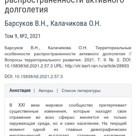
долголетия
Барсуков В.Н.
,
Калачикова О.Н.
Том 9, №2, 2021
Барсуков В.Н., Калачикова О.Н. Территориальные
особенности распространенности активного долголетия //
Вопросы территориального развития. 2021. Т. 9. № 2. DOI:
10.15838/tdi.2021.2.57.3 URL: http://vtr.isert-ran.ru/article/28893
DOI:
10.15838/tdi.2021.2.57.3
|
Авторы
|
Список литературы
Аннотация
В XXI веке мировое сообщество претерпевает
существенные изменения, которые находят свое
отражение во всех сферах: меняется не только
окружающая среда, но и само население. На текущий
момент одной из главных демографических
метатенденций выступает старение населения,