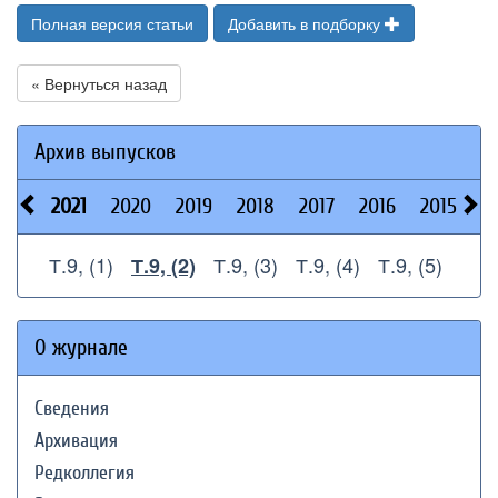
Полная версия статьи
Добавить в подборку
« Вернуться назад
Архив выпусков
2021
2020
2019
2018
2017
2016
2015
2
Т.9, (1)
Т.9, (3)
Т.9, (4)
Т.9, (5)
Т.9, (2)
О журнале
Сведения
Архивация
Редколлегия