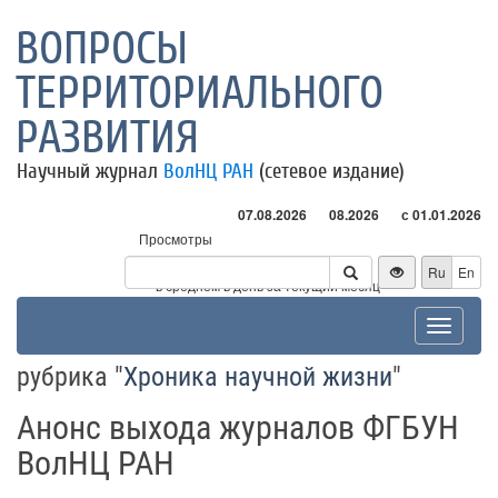
ВОПРОСЫ
ТЕРРИТОРИАЛЬНОГО
РАЗВИТИЯ
Научный журнал
ВолНЦ РАН
(сетевое издание)
07.08.2026
08.2026
с 01.01.2026
Просмотры
Посетители
Ru
En
* - в среднем в день за текущий месяц
Toggle
navigat
рубрика "
Хроника научной жизни
"
Анонс выхода журналов ФГБУН
ВолНЦ РАН