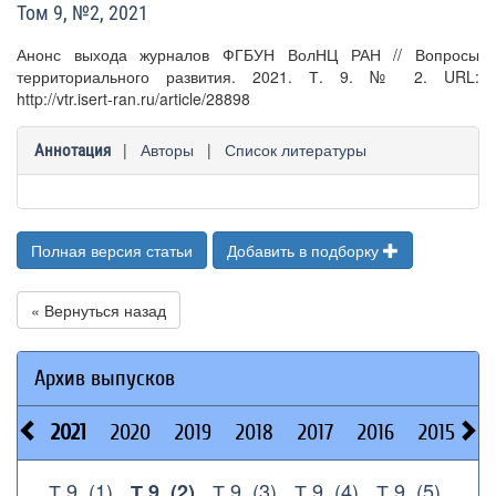
Том 9, №2, 2021
Анонс выхода журналов ФГБУН ВолНЦ РАН // Вопросы
территориального развития. 2021. Т. 9. № 2. URL:
http://vtr.isert-ran.ru/article/28898
|
Авторы
|
Список литературы
Аннотация
Полная версия статьи
Добавить в подборку
« Вернуться назад
Архив выпусков
2021
2020
2019
2018
2017
2016
2015
2
Т.9, (1)
Т.9, (3)
Т.9, (4)
Т.9, (5)
Т.9, (2)