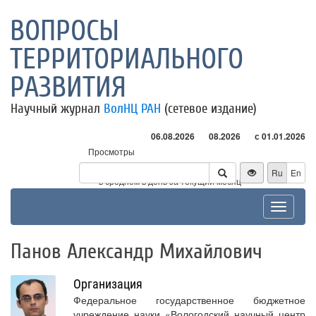
ВОПРОСЫ
ТЕРРИТОРИАЛЬНОГО
РАЗВИТИЯ
Научный журнал
ВолНЦ РАН
(сетевое издание)
06.08.2026
08.2026
с 01.01.2026
Просмотры
Посетители
Ru
En
* - в среднем в день за текущий месяц
Toggle
navigat
Панов Александр Михайлович
Организация
Федеральное государственное бюджетное
учреждение науки «Вологодский научный центр