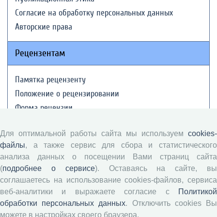
Согласие на обработку персональных данных
Авторские права
Рецензентам
Памятка рецензенту
Положение о рецензировании
Форма рецензии
Для оптимальной работы сайта мы используем
cookies-
Журналы ВолНЦ РАН
файлы
, а также сервис для сбора и статистического
анализа данных о посещении Вами страниц сайта
(
подробнее о сервисе
). Оставаясь на сайте, в
Экономические и социальные перемены
соглашаетесь на использование cookies-файлов, сервиса
Проблемы развития территории
веб-аналитики и выражаете согласие с
Политикой
Вопросы территориального развития
обработки персональных данных
. Отключить cookies В
Социальное пространство
можете в настройках своего браузера.