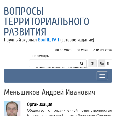
ВОПРОСЫ
ТЕРРИТОРИАЛЬНОГО
РАЗВИТИЯ
Научный журнал
ВолНЦ РАН
(сетевое издание)
08.08.2026
08.2026
с 01.01.2026
Просмотры
Посетители
Ru
En
* - в среднем в день за текущий месяц
Toggle
navigat
Меньшиков Андрей Иванович
Организация
Общество с ограниченной ответственностью
Научно-издательский центр «Древности Севера»