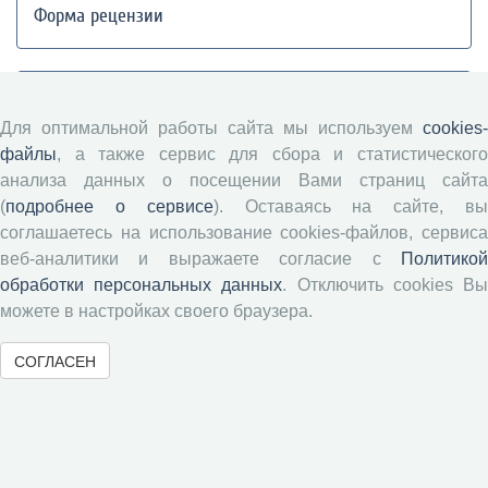
Форма рецензии
Журналы ВолНЦ РАН
Для оптимальной работы сайта мы используем
cookies-
файлы
, а также сервис для сбора и статистического
Экономические и социальные перемены
анализа данных о посещении Вами страниц сайта
Проблемы развития территории
(
подробнее о сервисе
). Оставаясь на сайте, в
Вопросы территориального развития
соглашаетесь на использование cookies-файлов, сервиса
Социальное пространство
веб-аналитики и выражаете согласие с
Политикой
Юный экономист
обработки персональных данных
. Отключить cookies В
АгроЗооТехника
можете в настройках своего браузера.
СОГЛАСЕН