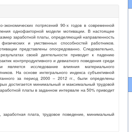
о-экономических потрясений 90-х годов в современной
ления однофакторной модели мотивации. В настоящее
размер заработной платы, определяющий направленность
 физических и умственных способностей работников.
тивации представлены опосредованно. Следовательно,
 результатах своей деятельности приводит к падению
актик контрпродуктивного и девиатного поведения среди
и является исследование влияния материального
ников. На основе интегрального индекса субъективной
итанного за период 2000 – 2012 гг., были определены
орых достигается минимальный и максимальный трудовой
заработной платы в заданном интервале на 50% приводит
л, заработная плата, трудовое поведение, минимальный