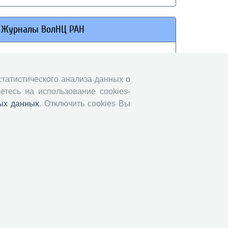
Журналы ВолНЦ РАН
Экономические и социальные перемены
Проблемы развития территории
 статистического анализа данных о
Вопросы территориального развития
етесь на использование cookies-
Социальное пространство
ых данных
. Отключить cookies Вы
Юный экономист
АгроЗооТехника