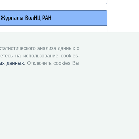
Журналы ВолНЦ РАН
Экономические и социальные перемены
Проблемы развития территории
 статистического анализа данных о
Вопросы территориального развития
етесь на использование cookies-
Социальное пространство
ых данных
. Отключить cookies Вы
Юный экономист
АгроЗооТехника