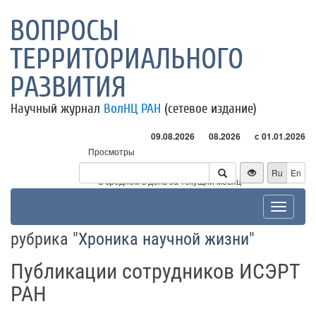
ВОПРОСЫ
ТЕРРИТОРИАЛЬНОГО
РАЗВИТИЯ
Научный журнал
ВолНЦ РАН
(сетевое издание)
09.08.2026
08.2026
с 01.01.2026
Просмотры
Посетители
Ru
En
* - в среднем в день за текущий месяц
Toggle
navigat
рубрика "
Хроника научной жизни
"
Публикации сотрудников ИСЭРТ
РАН