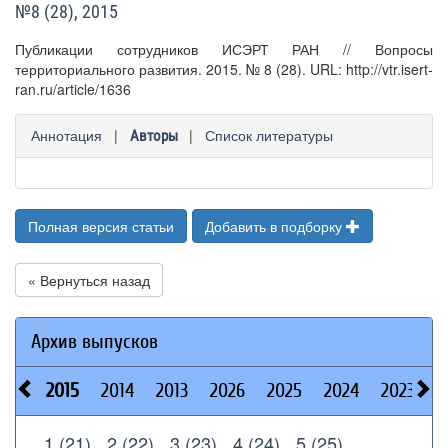
№8 (28), 2015
Публикации сотрудников ИСЭРТ РАН // Вопросы
территориального развития. 2015. № 8 (28). URL: http://vtr.isert-
ran.ru/article/1636
Аннотация
|
|
Список литературы
Авторы
Полная версия статьи
Добавить в подборку
« Вернуться назад
Архив выпусков
2015
2014
2013
2026
2025
2024
2023
2
1 (21)
2 (22)
3 (23)
4 (24)
5 (25)