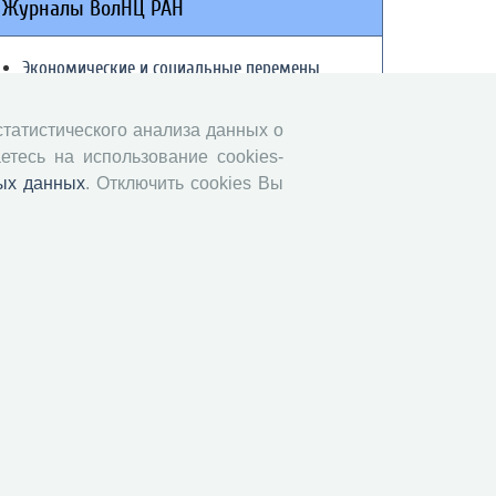
Журналы ВолНЦ РАН
Экономические и социальные перемены
Проблемы развития территории
Вопросы территориального развития
 статистического анализа данных о
етесь на использование cookies-
Социальное пространство
ых данных
. Отключить cookies Вы
Юный экономист
АгроЗооТехника