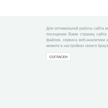
Для оптимальной работы сайта 
посещении Вами страниц сайта 
файлов, сервиса веб-аналитики 
можете в настройках своего брауз
СОГЛАСЕН
© 2000-2026 Вологодский научный центр Российско
Контент доступен под лицензией
Creative Commons 
Метаданные издания можно просматривать, скачивать, копировать