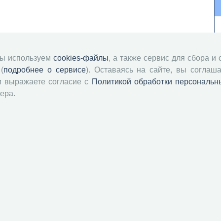
мы используем
cookies-файлы
, а также сервис для сбора и
(
подробнее о сервисе
). Оставаясь на сайте, вы соглаша
и выражаете согласие с
Политикой обработки персональн
ера.
й академии наук
Attribution-NonCommercial-NoDerivatives 4.0 International License
 и распространять без дополнительного разрешения