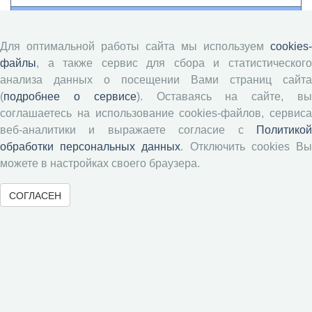
Авторам
Для оптимальной работы сайта мы используем
cookies-
Правила для авторов
файлы
, а также сервис для сбора и статистического
анализа данных о посещении Вами страниц сайта
Типовой лицензионный договор
(
подробнее о сервисе
). Оставаясь на сайте, в
Публикационная этика
соглашаетесь на использование cookies-файлов, сервиса
Согласие на обработку персональных данных
веб-аналитики и выражаете согласие с
Политикой
Авторские права
обработки персональных данных
. Отключить cookies В
можете в настройках своего браузера.
Рецензентам
СОГЛАСЕН
Памятка рецензенту
Положение о рецензировании
Форма рецензии
Журналы ВолНЦ РАН