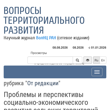
ВОПРОСЫ
ТЕРРИТОРИАЛЬНОГО
РАЗВИТИЯ
Научный журнал
ВолНЦ РАН
(сетевое издание)
08.08.2026
08.2026
с 01.01.2026
Просмотры
Посетители
Ru
En
* - в среднем в день за текущий месяц
Toggle
navigat
рубрика "
От редакции
"
Проблемы и перспективы
социально-экономического