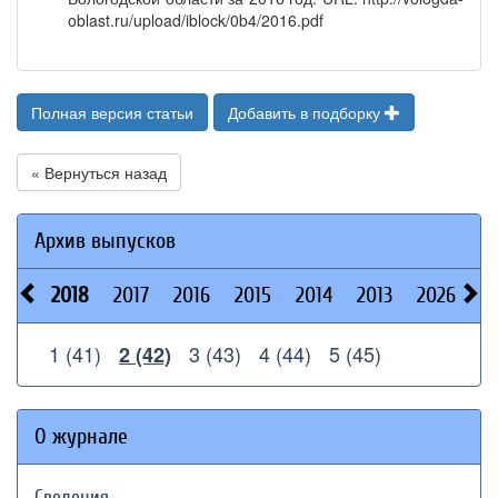
oblast.ru/upload/iblock/0b4/2016.pdf
Полная версия статьи
Добавить в подборку
« Вернуться назад
Архив выпусков
2018
2017
2016
2015
2014
2013
2026
2
1 (41)
3 (43)
4 (44)
5 (45)
2 (42)
О журнале
Сведения