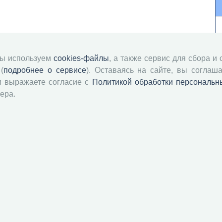
мы используем
cookies-файлы
, а также сервис для сбора и
(
подробнее о сервисе
). Оставаясь на сайте, вы соглаша
и выражаете согласие с
Политикой обработки персональн
ера.
й академии наук
Attribution-NonCommercial-NoDerivatives 4.0 International License
 и распространять без дополнительного разрешения