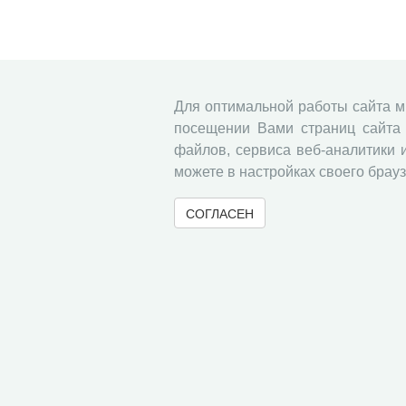
Для оптимальной работы сайта 
посещении Вами страниц сайта 
файлов, сервиса веб-аналитики 
можете в настройках своего брауз
СОГЛАСЕН
© 2000-2026 Вологодский научный центр Российско
Контент доступен под лицензией
Creative Commons 
Метаданные издания можно просматривать, скачивать, копировать