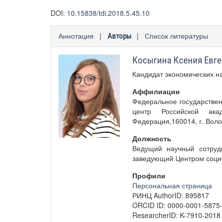
DOI:
10.15838/tdi.2018.5.45.10
Аннотация
|
|
Список литературы
Авторы
Косыгина Ксения Евг
Кандидат экономических н
Аффилиации
Федеральное государстве
центр Российской ак
Федерация,160014, г. Вологд
Должность
Ведущий научный сотруд
заведующий Центром социо
Профили
Персональная страница
РИНЦ AuthorID: 895817
ORCID ID: 0000-0001-5875
ResearcherID: K-7910-2018