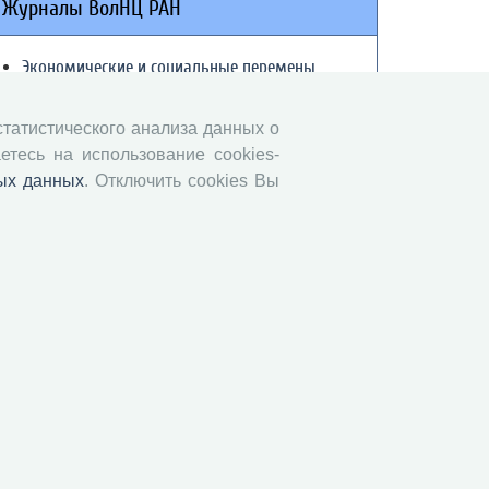
Журналы ВолНЦ РАН
Экономические и социальные перемены
Проблемы развития территории
Вопросы территориального развития
 статистического анализа данных о
етесь на использование cookies-
Социальное пространство
ых данных
. Отключить cookies Вы
Юный экономист
АгроЗооТехника