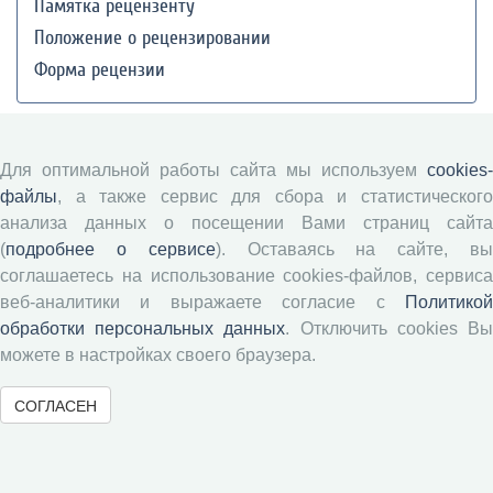
Памятка рецензенту
Положение о рецензировании
Форма рецензии
Журналы ВолНЦ РАН
Для оптимальной работы сайта мы используем
cookies-
файлы
, а также сервис для сбора и статистического
Экономические и социальные перемены
анализа данных о посещении Вами страниц сайта
Проблемы развития территории
(
подробнее о сервисе
). Оставаясь на сайте, в
Вопросы территориального развития
соглашаетесь на использование cookies-файлов, сервиса
веб-аналитики и выражаете согласие с
Политикой
Социальное пространство
обработки персональных данных
. Отключить cookies В
Юный экономист
можете в настройках своего браузера.
АгроЗооТехника
СОГЛАСЕН