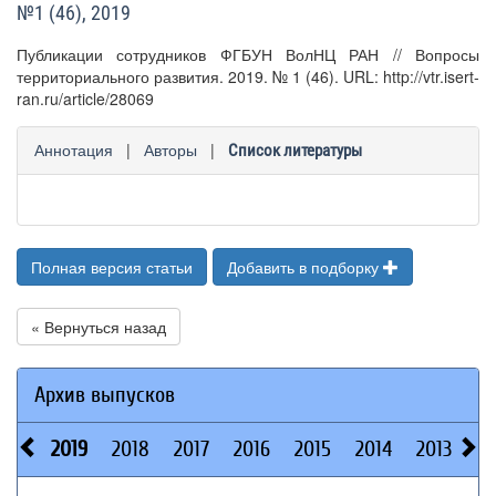
№1 (46), 2019
Публикации сотрудников ФГБУН ВолНЦ РАН // Вопросы
территориального развития. 2019. № 1 (46). URL: http://vtr.isert-
ran.ru/article/28069
Аннотация
|
Авторы
|
Список литературы
Полная версия статьи
Добавить в подборку
« Вернуться назад
Архив выпусков
2019
2018
2017
2016
2015
2014
2013
20