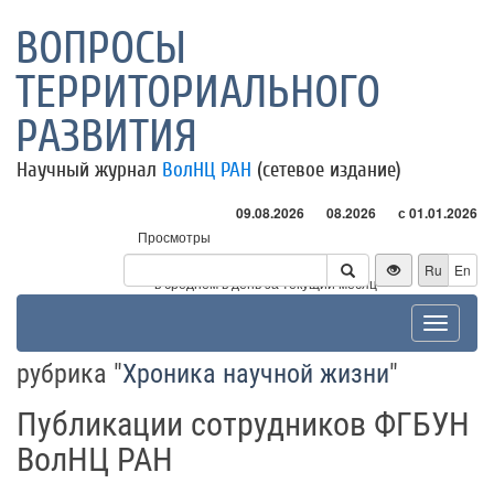
ВОПРОСЫ
ТЕРРИТОРИАЛЬНОГО
РАЗВИТИЯ
Научный журнал
ВолНЦ РАН
(сетевое издание)
09.08.2026
08.2026
с 01.01.2026
Просмотры
Посетители
Ru
En
* - в среднем в день за текущий месяц
Toggle
navigat
рубрика "
Хроника научной жизни
"
Публикации сотрудников ФГБУН
ВолНЦ РАН