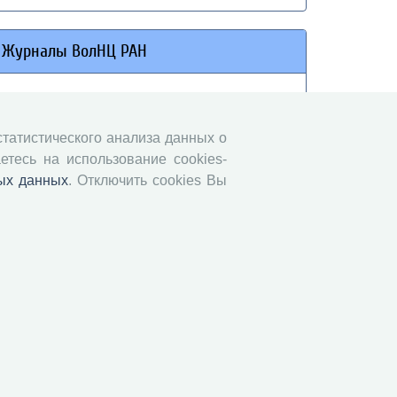
Журналы ВолНЦ РАН
Экономические и социальные перемены
Проблемы развития территории
 статистического анализа данных о
Вопросы территориального развития
етесь на использование cookies-
Социальное пространство
ых данных
. Отключить cookies Вы
Юный экономист
АгроЗооТехника