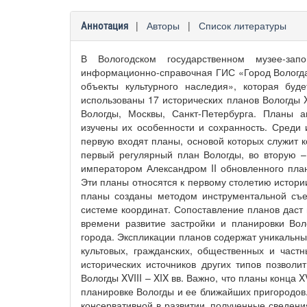
|
Авторы
|
Список литературы
Аннотация
В Вологодском государственном музее-зап
информационно-справочная ГИС «Город Вологда в
объекты культурного наследия», которая буд
использованы 17 исторических планов Вологды X
Вологды, Москвы, Санкт-Петербурга. Планы а
изучены их особенности и сохранность. Среди
первую входят планы, основой которых служит 
первый регулярный план Вологды, во вторую –
императором Александром II обновленного пла
Эти планы относятся к первому столетию истори
планы созданы методом инструментальной съем
системе координат. Сопоставление планов даст
времени развитие застройки и планировки Вол
города. Экспликации планов содержат уникальн
культовых, гражданских, общественных и част
исторических источников других типов позволи
Вологды XVIII – XIX вв. Важно, что планы конца 
планировке Вологды и ее ближайших пригородов.
консервативной в развитии, полученные сведени