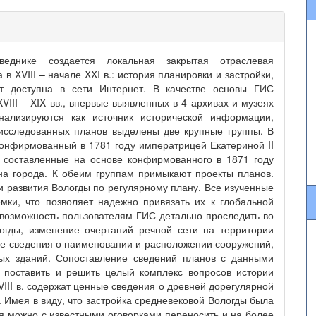
оведнике создается локальная закрытая отраслевая
 XVIII – начале XXI в.: история планировки и застройки,
ет доступна в сети Интернет. В качестве основы ГИС
VIII – XIX вв., впервые выявленных в 4 архивах и музеях
нализируются как источник исторической информации,
 исследованных планов выделены две крупные группы. В
конфирмованный в 1781 году императрицей Екатериной II
 составленные на основе конфирмованного в 1871 году
на города. К обеим группам примыкают проекты планов.
и развития Вологды по регулярному плану. Все изученные
ки, что позволяет надежно привязать их к глобальной
 возможность пользователям ГИС детально проследить во
огды, изменение очертаний речной сети на территории
ые сведения о наименовании и расположении сооружений,
ных зданий. Сопоставление сведений планов с данными
т поставить и решить целый комплекс вопросов истории
XVIII в. содержат ценные сведения о древней дорегулярной
 Имея в виду, что застройка средневековой Вологды была
я можно с известными оговорками переносить и на более